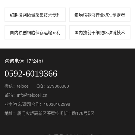
细胞微创微量采集技术专利
细胞培养液行业标准制定者
国内独创细胞保存运输专利
国内独创干细胞区块链技术
咨询电话（7*24h）
0592-6019366
微信：telocell QQ：279806380
邮箱：info@telocell.cn
业务咨询/课题合作：18030162998
地址：厦门火炬高新区荟智空间新丰路178号B区