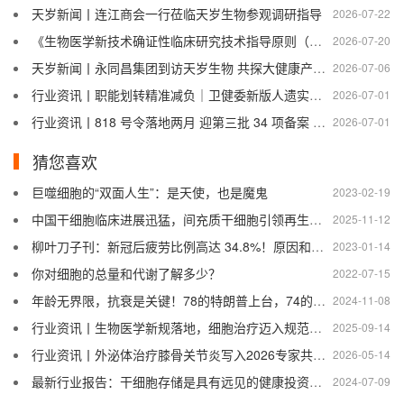
天岁新闻丨连江商会一行莅临天岁生物参观调研指导
2026-07-22
《生物医学新技术确证性临床研究技术指导原则（第1版）》发布，行业规范化再进一步
2026-07-20
天岁新闻丨永同昌集团到访天岁生物 共探大健康产业融合新路径
2026-07-06
行业资讯丨职能划转精准减负｜卫健委新版人遗实施细则（征求意见稿）深度解读
2026-07-01
行业资讯丨818 号令落地两月 迎第三批 34 项备案 透视细胞治疗产业全新竞争格局
2026-07-01
猜您喜欢
巨噬细胞的“双面人生”：是天使，也是魔鬼
2023-02-19
中国干细胞临床进展迅猛，间充质干细胞引领再生医学新风向
2025-11-12
柳叶刀子刊：新冠后疲劳比例高达 34.8%！原因和免疫细胞有关
2023-01-14
你对细胞的总量和代谢了解多少？
2022-07-15
年龄无界限，抗衰是关键！78的特朗普上台，74的刘晓庆恋爱，73的张纪中得子……
2024-11-08
行业资讯丨生物医学新规落地，细胞治疗迈入规范发展快车道
2025-09-14
行业资讯丨外泌体治疗膝骨关节炎写入2026专家共识，解锁保膝新路径
2026-05-14
最新行业报告：干细胞存储是具有远见的健康投资，全球市场正强劲发展
2024-07-09