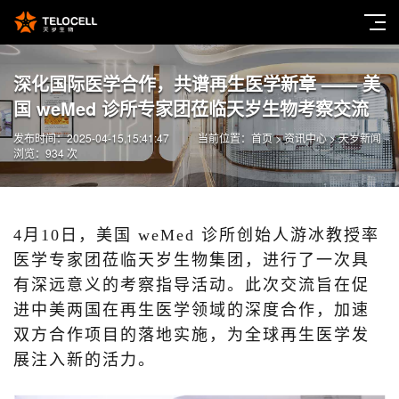
深化国际医学合作，共谱再生医学新章 —— 美
国 weMed 诊所专家团莅临天岁生物考察交流
发布时间：2025-04-15,15:41:47
当前位置：
首页
>
资讯中心
>
天岁新闻
浏览：934 次
4月10日，美国 weMed 诊所创始人游冰教授率
医学专家团莅临天岁生物集团，进行了一次具
有深远意义的考察指导活动。此次交流旨在促
进中美两国在再生医学领域的深度合作，加速
双方合作项目的落地实施，为全球再生医学发
展注入新的活力。