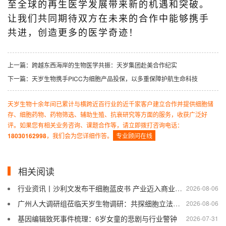
至全球的再生医学发展带来新的机遇和突破。
让我们共同期待双方在未来的合作中能够携手
共进，创造更多的医学奇迹！
上一篇：跨越东西海岸的生物医学共振：天岁集团赴美合作纪实
下一篇：天岁生物携手PICC为细胞产品投保，以多重保障护航生命科技
天岁生物十余年间已累计与横跨近百行业的近千家客户建立合作并提供细胞储
存、细胞药物、药物筛选、辅助生殖、抗衰研究等方面的服务，收获广泛好
评。如果您有相关业务咨询、课题合作等，请立即拨打咨询电话：
18030162998
，我们会为您详细作答。
专业顾问在线
相关阅读
行业资讯丨沙利文发布干细胞蓝皮书 产业迈入商业化拐点
2026-08-06
广州人大调研组莅临天岁生物调研：共探细胞立法与产业合作
2026-08-06
基因编辑致死事件梳理：6岁女童的悲剧与行业警钟
2026-07-31